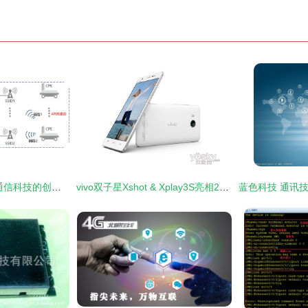
视界无界 上海寰创通信科技的创新通信之路
vivo双子星Xshot & Xplay3S亮相2015MWC 通讯技术的影像与影音双突破